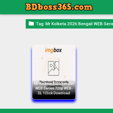

Tag:
Mr Kolketa 2026 Bengali WEB Ser
Mr Kolketa 2026 Bengali
WEB Series 720p WEB-
DL 1Click Download